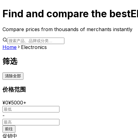
Find and compare the best
E
Compare prices from thousands of merchants instantly
Home
Electronics
筛选
清除全部
价格范围
¥
0
¥
5000+
-
前往
促销中